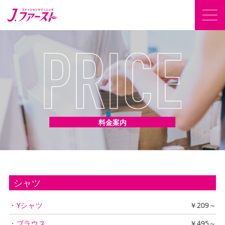
料金案内
シャツ
・Yシャツ
￥209～
・ブラウス
￥495～